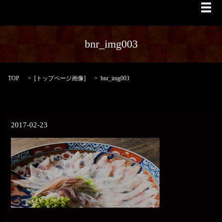
メ
bnr_img003
TOP
[
トップページ画像
]
bnr_img003
2017-02-23