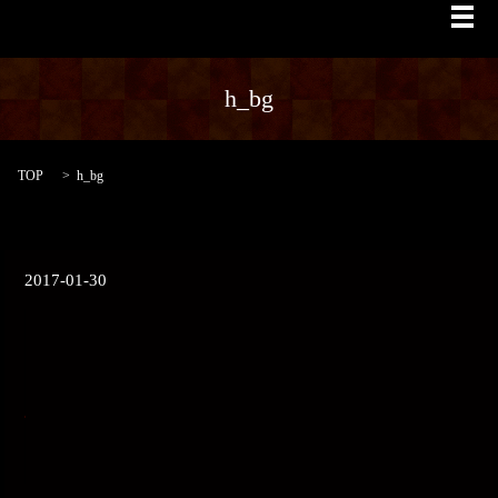
メ
h_bg
TOP
h_bg
2017-01-30