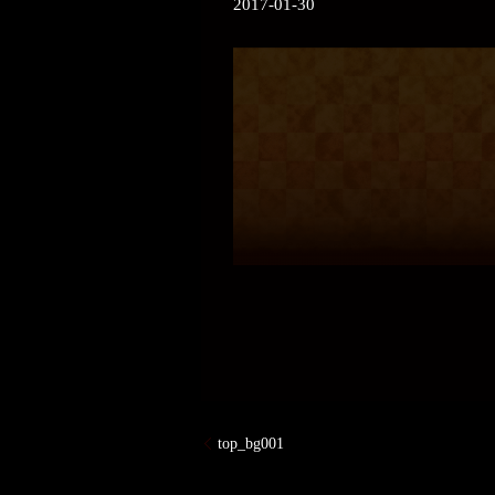
2017-01-30
top_bg001